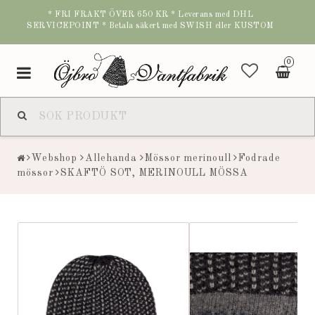
* FRI FRAKT ÖVER 650 KR * Leverans med DHL
SERVICEPOINT * Betala säkert med SWISH eller KUSTOM
0
Toggle
navigation
Webshop
Allehanda
Mössor merinoull
Fodrade
mössor
SKAFTÖ SOT, MERINOULL MÖSSA