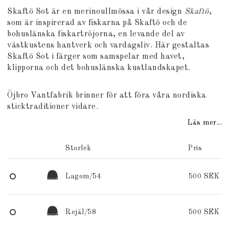
Lägg till i favoritlistan
Skaftö Sot är en merinoullmössa i vår design
Skaftö
,
som är inspirerad av fiskarna på Skaftö och de
bohuslänska fiskartröjorna, en levande del av
västkustens hantverk och vardagsliv. Här gestaltas
Skaftö Sot i färger som samspelar med havet,
klipporna och det bohuslänska kustlandskapet.
Öjbro Vantfabrik brinner för att föra våra nordiska
sticktraditioner vidare.
Läs mer...
Storlek
Pris
Lagom/54
500 SEK
Rejäl/58
500 SEK