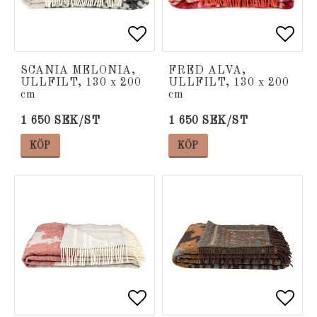
Lägg till i favoritlista
Lägg till i favoritlista
Lägg 
Lägg 
SCANIA MELONIA,
FRED ALVA,
ULLFILT, 130 x 200
ULLFILT, 130 x 200
cm
cm
1 650 SEK/ST
1 650 SEK/ST
KÖP
KÖP