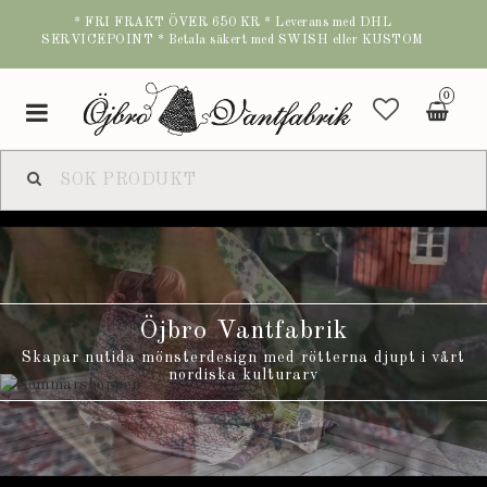
* FRI FRAKT ÖVER 650 KR * Leverans med DHL
SERVICEPOINT * Betala säkert med SWISH eller KUSTOM
0
Toggle
navigation
Öjbro Vantfabrik
Skapar nutida mönsterdesign med rötterna djupt i vårt
nordiska kulturarv