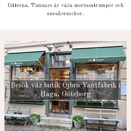
fötterna. Tunnare är våra
merinostrumpor
och
sneakersockor
.
Besök vår butik Öjbro Vantfabrik i
Haga, Göteborg