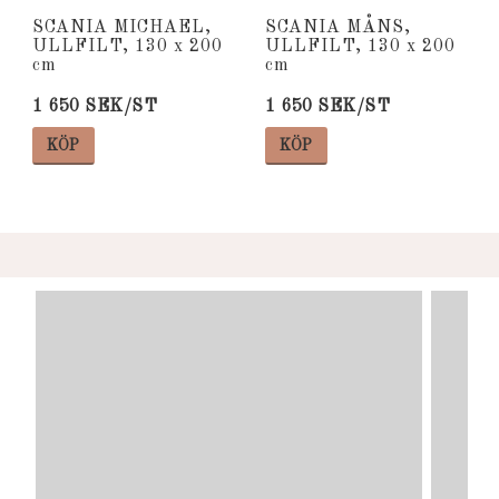
Lägg till i favoritlista
Lägg till i favoritlista
Lägg 
Lägg 
SCANIA MICHAEL,
SCANIA MÅNS,
ULLFILT, 130 x 200
ULLFILT, 130 x 200
cm
cm
1 650 SEK/ST
1 650 SEK/ST
KÖP
KÖP