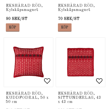
Lägg till i favoritlista
Lägg till i favoritlista
Lägg
Lägg
EKSHÄRAD RÖD,
EKSHÄRAD RÖD,
Kylskåpsmagnet
Kylskåpsmagnet
90 SEK/ST
70 SEK/ST
KÖP
KÖP
Lägg till i favoritlista
Lägg till i favoritlista
Lägg
Lägg
EKSHÄRAD RÖD,
EKSHÄRAD RÖD,
KUDDFODRAL, 50 x
SITTUNDERLAG, 43
50 cm
x 43 cm