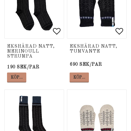
Lägg till i favoritlista
Lägg till i favoritlista
Lägg
Lägg
EKSHÄRAD NATT,
EKSHÄRAD NATT,
MERINOULL
TUMVANTE
STRUMPA
690 SEK/PAR
190 SEK/PAR
KÖP…
KÖP…