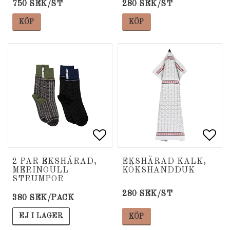
750 SEK/ST
280 SEK/ST
KÖP
KÖP
Lägg till i favoritlista
Lägg till i favoritlista
Lägg
Lägg
2 PAR EKSHÄRAD,
EKSHÄRAD KALK,
MERINOULL
KÖKSHANDDUK
STRUMPOR
280 SEK/ST
380 SEK/PACK
EJ I LAGER
KÖP