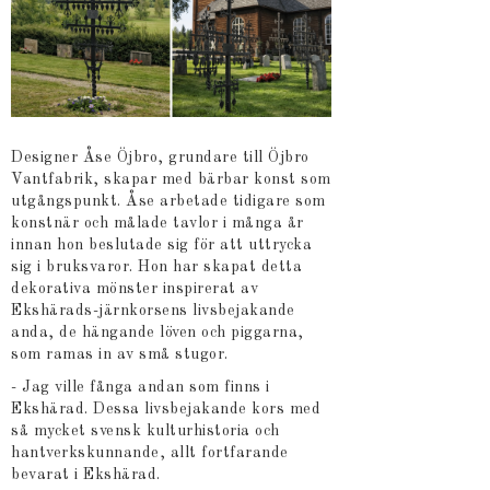
Designer Åse Öjbro, grundare till Öjbro
Vantfabrik, skapar med bärbar konst som
utgångspunkt. Åse arbetade tidigare som
konstnär och målade tavlor i många år
innan hon beslutade sig för att uttrycka
sig i bruksvaror. Hon har skapat detta
dekorativa mönster inspirerat av
Ekshärads-järnkorsens livsbejakande
anda, de hängande löven och piggarna,
som ramas in av små stugor.
- Jag ville fånga andan som finns i
Ekshärad. Dessa livsbejakande kors med
så mycket svensk kulturhistoria och
hantverkskunnande, allt fortfarande
bevarat i Ekshärad.