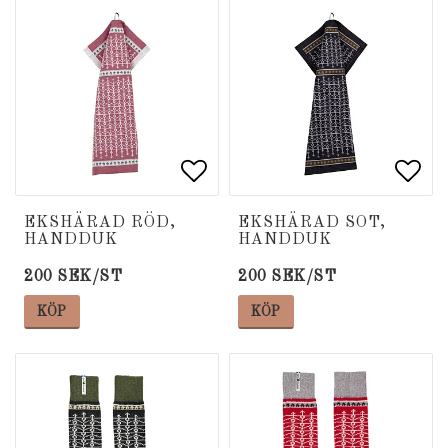
Lägg till i favoritlista
Lägg till i favoritlista
Lägg
Lägg
EKSHÄRAD RÖD,
EKSHÄRAD SOT,
HANDDUK
HANDDUK
200 SEK/ST
200 SEK/ST
KÖP
KÖP