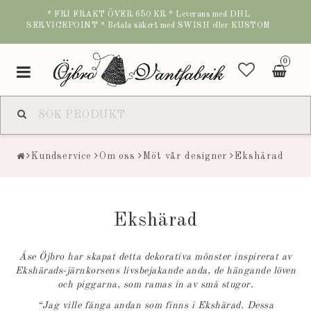
* FRI FRAKT ÖVER 650 KR * Leverans med DHL
SERVICEPOINT * Betala säkert med SWISH eller KUSTOM
0
Toggle
navigation
Kundservice
Om oss
Möt vår designer
Ekshärad
Ekshärad
Åse Öjbro har skapat detta dekorativa mönster inspirerat av
Ekshärads-järnkorsens livsbejakande anda, de hängande löven
och piggarna, som ramas in av små stugor.
“Jag ville fånga andan som finns i Ekshärad. Dessa