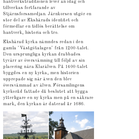
hantverkstraditionen lever än idag och
tillverkas fortfarande av
Stjärnsforssmedjan. Järnkorsen utgör en
stor del av Ekshärads identitet och
förmedlar en tidlös berättelse om
hantverk, historia och tro.
Ekshärad kyrka nämndes redan i den
gamla "Västgötalagen" från 1200-talet.
Den ursprungliga kyrkan drabbades
tyvärr av översvämning till följd av sin
placering nära Klarälven. På 1400-talet
byggdes en ny kyrka, men historien
upprepade sig när även den blev
översvämmad av älven. Församlingens
kyrkoråd fattade då beslutet att bygga
ytterligare en ny kyrka men på en säkrare
mark, den kyrkan är daterad år 1686.