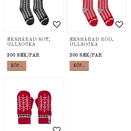
Lägg till i favoritlista
Lägg till i favoritlista
Lägg
Lägg
EKSHÄRAD SOT,
EKSHÄRAD RÖD,
ULLSOCKA
ULLSOCKA
300 SEK/PAR
300 SEK/PAR
KÖP…
KÖP…