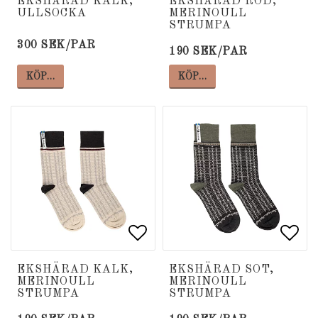
EKSHÄRAD KALK,
EKSHÄRAD RÖD,
ULLSOCKA
MERINOULL
STRUMPA
300 SEK/PAR
190 SEK/PAR
KÖP…
KÖP…
Lägg till i favoritlista
Lägg till i favoritlista
Lägg
Lägg
EKSHÄRAD KALK,
EKSHÄRAD SOT,
MERINOULL
MERINOULL
STRUMPA
STRUMPA