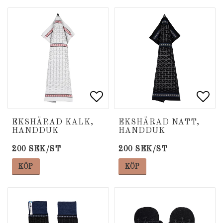
Lägg till i favoritlista
Lägg till i favoritlista
Lägg
Lägg
EKSHÄRAD KALK,
EKSHÄRAD NATT,
HANDDUK
HANDDUK
200 SEK/ST
200 SEK/ST
KÖP
KÖP