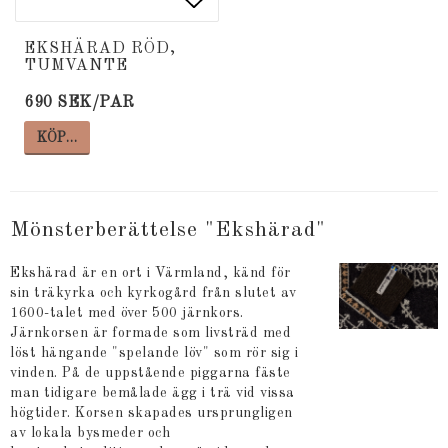
Lägg till i favoritlista
Lägg till i favoritlista
EKSHÄRAD RÖD,
TUMVANTE
690 SEK/PAR
KÖP…
Mönsterberättelse "Ekshärad"
Ekshärad är en ort i Värmland, känd för
sin träkyrka och kyrkogård från slutet av
1600-talet med över 500 järnkors.
Järnkorsen är formade som livsträd med
löst hängande "spelande löv" som rör sig i
vinden. På de uppstående piggarna fäste
man tidigare bemålade ägg i trä vid vissa
högtider. Korsen skapades ursprungligen
av lokala bysmeder och