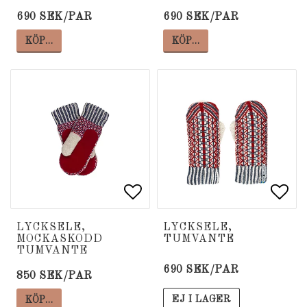
690 SEK/PAR
690 SEK/PAR
KÖP…
KÖP…
Lägg till i favoritlista
Lägg till i favoritlista
Lägg
Lägg
LYCKSELE,
LYCKSELE,
MOCKASKODD
TUMVANTE
TUMVANTE
690 SEK/PAR
850 SEK/PAR
EJ I LAGER
KÖP…