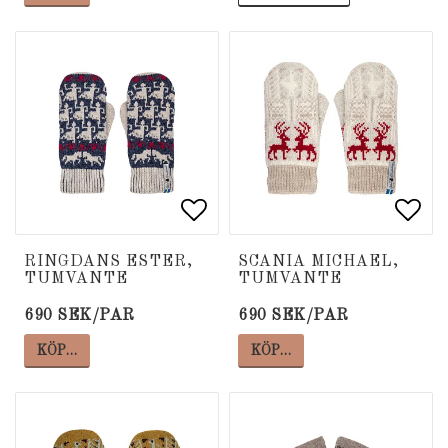
Lägg till i favoritlista
Lägg till i favoritlista
Lägg
Lägg
RINGDANS ESTER,
SCANIA MICHAEL,
TUMVANTE
TUMVANTE
690 SEK/PAR
690 SEK/PAR
KÖP…
KÖP…