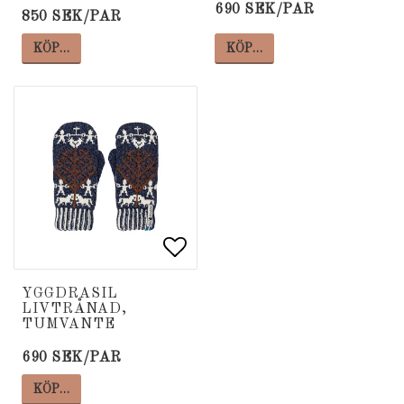
690 SEK/PAR
850 SEK/PAR
KÖP…
KÖP…
Lägg till i favoritlista
Lägg till i favoritlista
YGGDRASIL
LIVTRÅNAD,
TUMVANTE
690 SEK/PAR
KÖP…