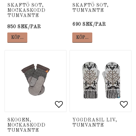
Lägg till i favoritlista
Lägg till i favoritlista
Lägg
Lägg
SKAFTÖ SOT,
SKAFTÖ SOT,
MOCKASKODD
TUMVANTE
TUMVANTE
690 SEK/PAR
850 SEK/PAR
KÖP…
KÖP…
Lägg till i favoritlista
Lägg till i favoritlista
Lägg
Lägg
SKOGEN,
YGGDRASIL LIV,
MOCKASKODD
TUMVANTE
TUMVANTE