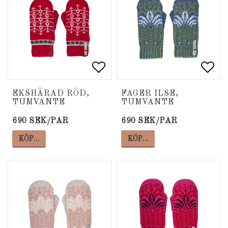
Lägg till i favoritlista
Lägg till i favoritlista
Lägg
Lägg
EKSHÄRAD RÖD,
FAGER ILSE,
TUMVANTE
TUMVANTE
690 SEK/PAR
690 SEK/PAR
KÖP…
KÖP…