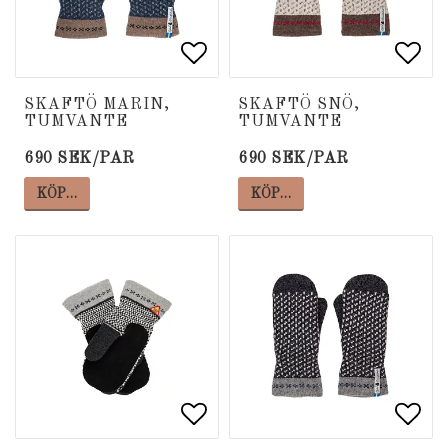
Lägg till i favoritlista
Lägg till i favoritlista
Lägg
Lägg
SKAFTÖ MARIN,
SKAFTÖ SNÖ,
TUMVANTE
TUMVANTE
690 SEK/PAR
690 SEK/PAR
KÖP…
KÖP…