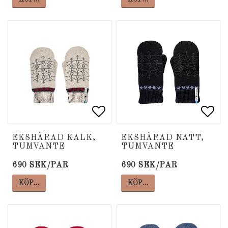
Lägg till i favoritlista
Lägg till i favoritlista
Lägg
Lägg
EKSHÄRAD KALK,
EKSHÄRAD NATT,
TUMVANTE
TUMVANTE
690 SEK/PAR
690 SEK/PAR
KÖP…
KÖP…