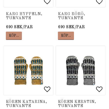
Lägg till i favoritlista
Lägg till i favoritlista
Lägg
Lägg
KARG HYPPELN,
KARG RÖRÖ,
TUMVANTE
TUMVANTE
690 SEK/PAR
690 SEK/PAR
KÖP…
KÖP…
Lägg till i favoritlista
Lägg till i favoritlista
Lägg
Lägg
KÖREN KATARINA,
KÖREN KERSTIN,
TUMVANTE
TUMVANTE