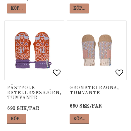
KÖP…
KÖP…
Lägg till i favoritlista
Lägg till i favoritlista
Lägg
Lägg
FÄSTFOLK
GEOMETRI RAGNA,
ESTELLE&ESBJÖRN,
TUMVANTE
TUMVANTE
690 SEK/PAR
690 SEK/PAR
KÖP…
KÖP…