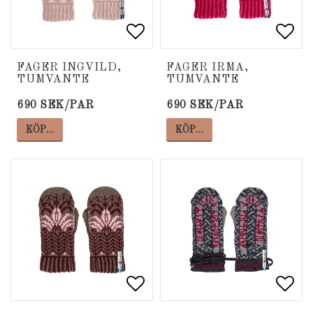
Lägg till i favoritlista
Lägg till i favoritlista
Lägg
Lägg
FAGER INGVILD,
FAGER IRMA,
TUMVANTE
TUMVANTE
690 SEK/PAR
690 SEK/PAR
KÖP…
KÖP…