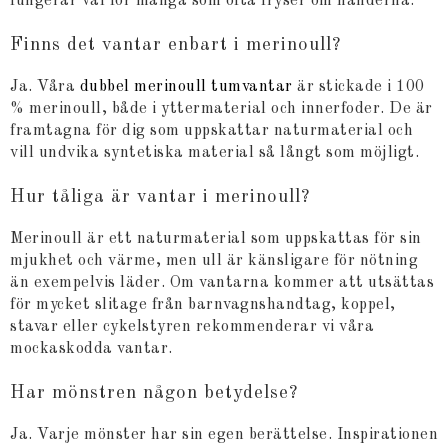
fungerar väl för många som ofta fryser om händerna.
Finns det vantar enbart i merinoull?
Ja. Våra
dubbel merinoull tumvantar
är stickade i 100
% merinoull, både i yttermaterial och innerfoder. De är
framtagna för dig som uppskattar naturmaterial och
vill undvika syntetiska material så långt som möjligt.
Hur tåliga är vantar i merinoull?
Merinoull är ett naturmaterial som uppskattas för sin
mjukhet och värme, men ull är känsligare för nötning
än exempelvis läder. Om vantarna kommer att utsättas
för mycket slitage från barnvagnshandtag, koppel,
stavar eller cykelstyren rekommenderar vi våra
mockaskodda vantar.
Har mönstren någon betydelse?
Ja. Varje mönster har sin egen berättelse. Inspirationen