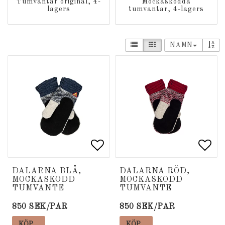
Tumvantar original, 4-
Mockaskodda
lagers
tumvantar, 4-lagers
NAMN
Lägg till i favoritlista
Lägg till i favoritlista
Lägg
Lägg
DALARNA BLÅ,
DALARNA RÖD,
MOCKASKODD
MOCKASKODD
TUMVANTE
TUMVANTE
850 SEK/PAR
850 SEK/PAR
KÖP…
KÖP…