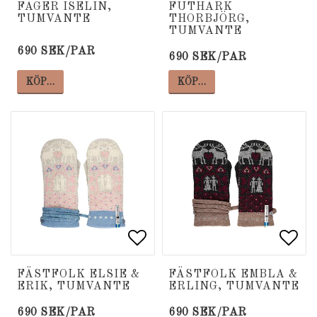
Lägg till i favoritlista
Lägg till i favoritlista
Lägg
Lägg
FAGER ISELIN,
FUTHARK
TUMVANTE
THORBJÖRG,
TUMVANTE
690 SEK/PAR
690 SEK/PAR
KÖP…
KÖP…
Lägg till i favoritlista
Lägg till i favoritlista
Lägg
Lägg
FÄSTFOLK ELSIE &
FÄSTFOLK EMBLA &
ERIK, TUMVANTE
ERLING, TUMVANTE
690 SEK/PAR
690 SEK/PAR