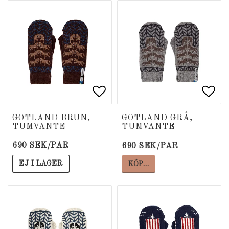
Lägg till i favoritlista
Lägg till i favoritlista
Lägg
Lägg
GOTLAND BRUN,
GOTLAND GRÅ,
TUMVANTE
TUMVANTE
690 SEK/PAR
690 SEK/PAR
EJ I LAGER
KÖP…