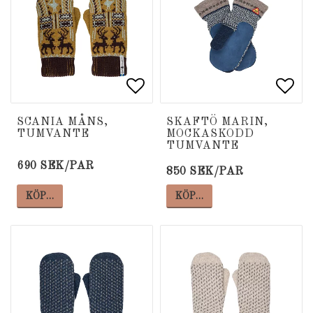
Lägg till i favoritlista
Lägg till i favoritlista
Lägg
Lägg
SCANIA MÅNS,
SKAFTÖ MARIN,
TUMVANTE
MOCKASKODD
TUMVANTE
690 SEK/PAR
850 SEK/PAR
KÖP…
KÖP…