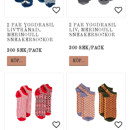
Lägg till i favoritlista
Lägg till i favoritlista
Lägg
Lägg
2 PAR YGGDRASIL
2 PAR YGGDRASIL
LIVTRÅNAD,
LIV, MERINOULL
MERINOULL
SNEAKERSOCKOR
SNEAKERSOCKOR
300 SEK/PACK
300 SEK/PACK
KÖP…
KÖP…