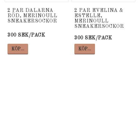
Lägg till i favoritlista
Lägg till i favoritlista
Lägg
Lägg
2 PAR DALARNA
2 PAR EVELINA &
RÖD, MERINOULL
ESTELLE,
SNEAKERSOCKOR
MERINOULL
SNEAKERSOCKOR
300 SEK/PACK
300 SEK/PACK
KÖP…
KÖP…