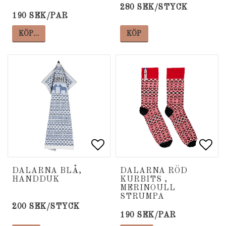
280 SEK/STYCK
190 SEK/PAR
KÖP…
KÖP
Lägg till i favoritlista
Lägg till i favoritlista
Lägg
Lägg
DALARNA BLÅ,
DALARNA RÖD
HANDDUK
KURBITS ,
MERINOULL
STRUMPA
200 SEK/STYCK
190 SEK/PAR