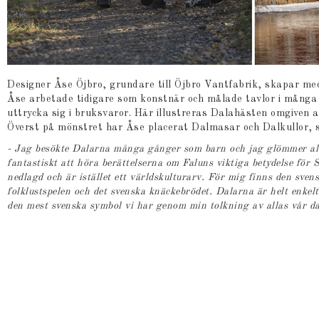
Designer Åse Öjbro, grundare till Öjbro Vantfabrik, skapar m
Åse arbetade tidigare som konstnär och målade tavlor i många 
uttrycka sig i bruksvaror. Här illustreras Dalahästen omgiven a
Överst på mönstret har Åse placerat Dalmasar och Dalkullor, s
- Jag besökte Dalarna många gånger som barn och jag glömmer al
fantastiskt att höra berättelserna om Faluns viktiga betydelse för 
nedlagd och är istället ett världskulturarv. För mig finns den svens
folklustspelen och det svenska knäckebrödet. Dalarna är helt enkelt 
den mest svenska symbol vi har genom min tolkning av allas vår da