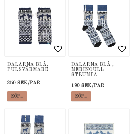
Lägg till i favoritlista
Lägg till i favoritlista
Lägg
Lägg
DALARNA BLÅ,
DALARNA BLÅ ,
PULSVÄRMARE
MERINOULL
STRUMPA
350 SEK/PAR
190 SEK/PAR
KÖP…
KÖP…