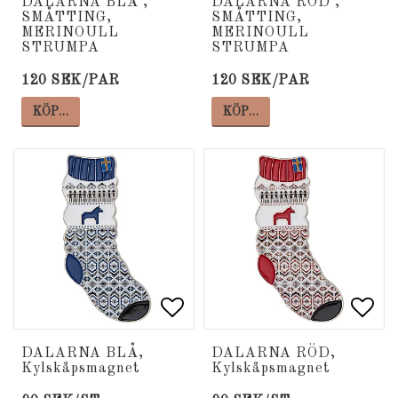
DALARNA BLÅ ,
DALARNA RÖD ,
SMÅTTING,
SMÅTTING,
MERINOULL
MERINOULL
STRUMPA
STRUMPA
120 SEK/PAR
120 SEK/PAR
KÖP…
KÖP…
Lägg till i favoritlista
Lägg till i favoritlista
Lägg
Lägg
DALARNA BLÅ,
DALARNA RÖD,
Kylskåpsmagnet
Kylskåpsmagnet