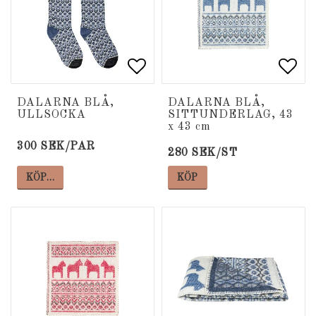
Lägg till i favoritlista
Lägg till i favoritlista
Lägg
Lägg
DALARNA BLÅ,
DALARNA BLÅ,
ULLSOCKA
SITTUNDERLAG, 43
x 43 cm
300 SEK/PAR
280 SEK/ST
KÖP…
KÖP