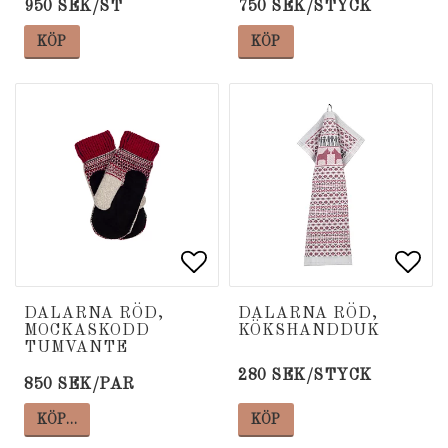
950 SEK/ST
750 SEK/STYCK
KÖP
KÖP
Lägg till i favoritlista
Lägg till i favoritlista
Lägg
Lägg
DALARNA RÖD,
DALARNA RÖD,
MOCKASKODD
KÖKSHANDDUK
TUMVANTE
280 SEK/STYCK
850 SEK/PAR
KÖP…
KÖP