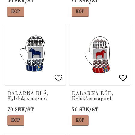
90 SEK/ST
90 SEK/ST
KÖP
KÖP
Lägg till i favoritlista
Lägg till i favoritlista
Lägg
Lägg
DALARNA BLÅ,
DALARNA RÖD,
Kylskåpsmagnet
Kylskåpsmagnet
70 SEK/ST
70 SEK/ST
KÖP
KÖP