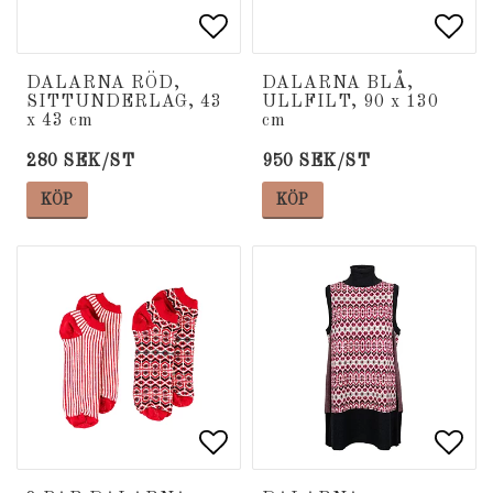
Lägg till i favoritlista
Lägg till i favoritlista
Lägg
Lägg
DALARNA RÖD,
DALARNA BLÅ,
SITTUNDERLAG, 43
ULLFILT, 90 x 130
x 43 cm
cm
280 SEK/ST
950 SEK/ST
KÖP
KÖP
Lägg till i favoritlista
Lägg till i favoritlista
Lägg
Lägg