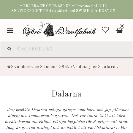
* FRI FRAKT ÖVER 650 KR * Leverans med DHL
SERVICEPOINT * Betala säkert med SWISH eller KUSTOM
0
Toggle
navigation
Kundservice
Om oss
Möt vår designer
Dalarna
Dalarna
- Jag besökte Dalarna många gånger som barn och jag glömmer
aldrig den imponerande gruvan. Det var fantastiskt att höra
berättelserna om Faluns viktiga betydelse för Sveriges välstånd.
Idag är gruvan nedlagd och är istället ett världskulturarv. För