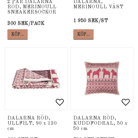
2 PAR DALARNA
DALARNA,
RÖD, MERINOULL
MERINOULL VÄST
SNEAKERSOCKOR
1 950 SEK/ST
300 SEK/PACK
KÖP…
KÖP…
Lägg till i favoritlista
Lägg till i favoritlista
Lägg
Lägg
DALARNA RÖD,
DALARNA RÖD,
ULLFILT, 90 x 130
KUDDFODRAL, 50 x
cm
50 cm