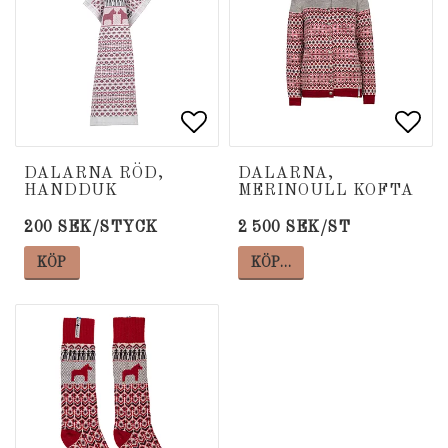
Lägg till i favoritlista
Lägg till i favoritlista
Lägg
Lägg
DALARNA RÖD,
DALARNA,
HANDDUK
MERINOULL KOFTA
200 SEK/STYCK
2 500 SEK/ST
KÖP
KÖP…