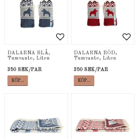
Lägg till i favoritlista
Lägg till i favoritlista
Lägg
Lägg
DALARNA BLÅ,
DALARNA RÖD,
Tumvante, Liten
Tumvante, Liten
350 SEK/PAR
350 SEK/PAR
KÖP…
KÖP…