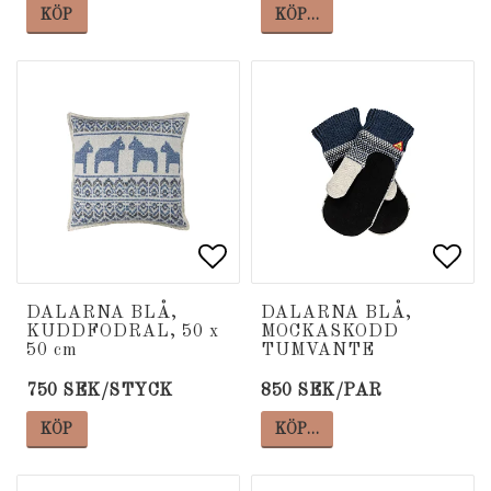
KÖP
KÖP…
Lägg till i favoritlista
Lägg till i favoritlista
Lägg
Lägg
DALARNA BLÅ,
DALARNA BLÅ,
KUDDFODRAL, 50 x
MOCKASKODD
50 cm
TUMVANTE
750 SEK/STYCK
850 SEK/PAR
KÖP
KÖP…