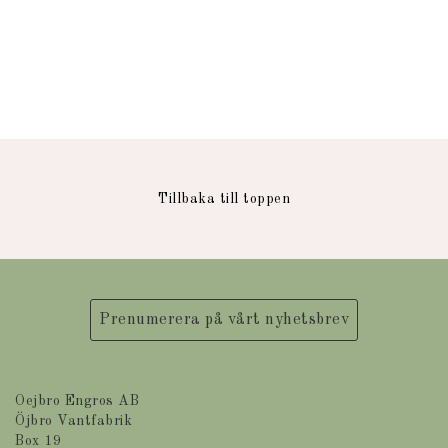
Tillbaka till toppen
Prenumerera på vårt nyhetsbrev
Oejbro Engros AB
Öjbro Vantfabrik
Box 19