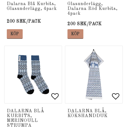
Lägg till i favoritlista
Lägg till i favoritlista
Lägg
Lägg
Dalarna Blå Kurbits,
Glasunderlägg,
Glasunderlägg, 4pack
Dalarna Röd Kurbits,
4pack
200 SEK/PACK
200 SEK/PACK
KÖP
KÖP
Lägg till i favoritlista
Lägg till i favoritlista
Lägg
Lägg
DALARNA BLÅ
DALARNA BLÅ,
KURBITS,
KÖKSHANDDUK
MERINOULL
STRUMPA