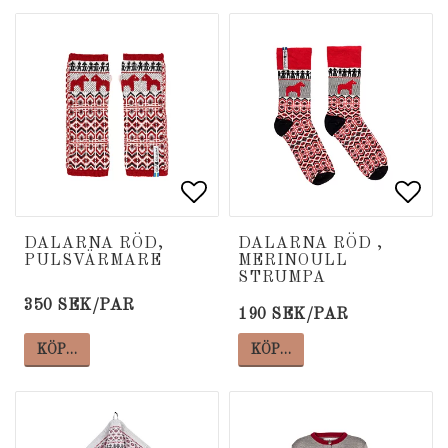
Lägg till i favoritlista
Lägg till i favoritlista
Lägg
Lägg
DALARNA RÖD,
DALARNA RÖD ,
PULSVÄRMARE
MERINOULL
STRUMPA
350 SEK/PAR
190 SEK/PAR
KÖP…
KÖP…