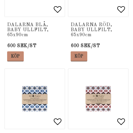
Lägg till i favoritlista
Lägg till i favoritlista
Lägg
Lägg
DALARNA BLÅ,
DALARNA RÖD,
BABY ULLFILT,
BABY ULLFILT,
65x90cm
65x90cm
600 SEK/ST
600 SEK/ST
KÖP
KÖP