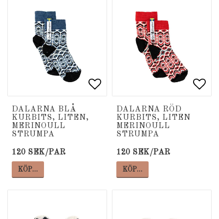
Lägg till i favoritlista
Lägg till i favoritlista
Lägg
Lägg
DALARNA BLÅ
DALARNA RÖD
KURBITS, LITEN,
KURBITS, LITEN
MERINOULL
MERINOULL
STRUMPA
STRUMPA
120 SEK/PAR
120 SEK/PAR
KÖP…
KÖP…