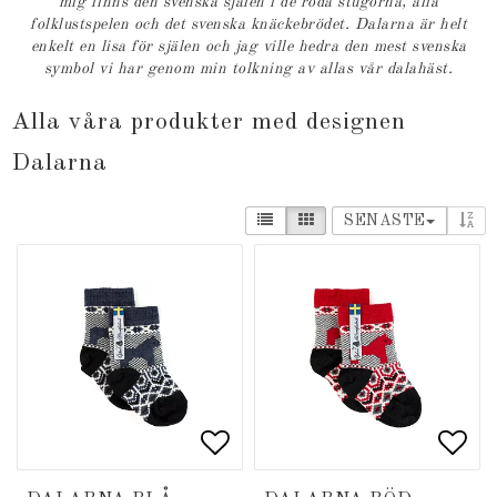
mig finns den svenska själen i de röda stugorna, alla
folklustspelen och det svenska knäckebrödet. Dalarna är helt
enkelt en lisa för själen och jag ville hedra den mest svenska
symbol vi har genom min tolkning av allas vår dalahäst.
Alla våra produkter med designen
Dalarna
SENASTE
Lägg till i favoritlista
Lägg till i favoritlista
Lägg
Lägg