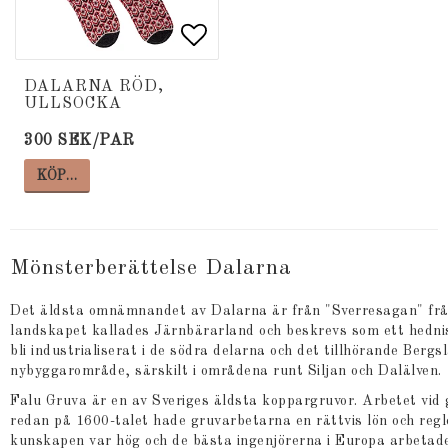
Lägg till i favoritlista
Lägg till i favoritlista
DALARNA RÖD,
ULLSOCKA
300 SEK/PAR
KÖP…
Mönsterberättelse Dalarna
Det äldsta omnämnandet av Dalarna är från "Sverresagan" från 
landskapet kallades Järnbärarland och beskrevs som ett hedni
bli industrialiserat i de södra delarna och det tillhörande Bergs
nybyggarområde, särskilt i områdena runt Siljan och Dalälven.
Falu Gruva är en av Sveriges äldsta koppargruvor. Arbetet vid 
redan på 1600-talet hade gruvarbetarna en rättvis lön och regl
kunskapen var hög och de bästa ingenjörerna i Europa arbetade