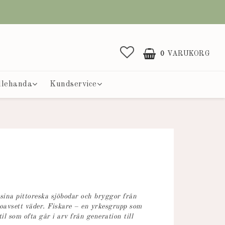
0
VARUKORG
llehanda
Kundservice
sina pittoreska sjöbodar och bryggor från
år oavsett väder. Fiskare – en yrkesgrupp som
il som ofta går i arv från generation till