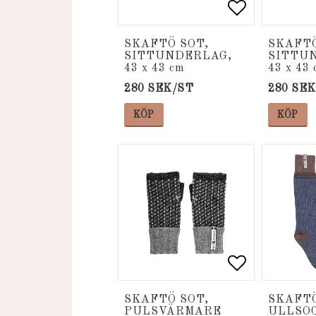
Lägg till i
Lägg till i
SKAFTÖ SOT,
SKAFTÖ
SITTUNDERLAG,
SITTU
43 x 43 cm
43 x 43
280 SEK/ST
280 SE
KÖP
KÖP
Lägg till i
Lägg till i
SKAFTÖ SOT,
SKAFTÖ
PULSVÄRMARE
ULLSO