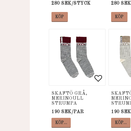
280 SEK/STYCK
280 SE
KÖP
KÖP
Lägg till i
Lägg till i
SKAFTÖ GRÅ,
SKAFTÖ
MERINOULL
MERIN
STRUMPA
STRUM
190 SEK/PAR
190 SE
KÖP…
KÖP…