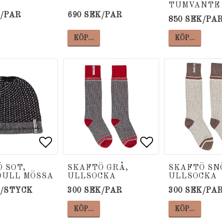
TUMVANTE
K/PAR
690 SEK/PAR
850 SEK/PA
KÖP…
KÖP…
 favoritlistan
 favoritlistan
Lägg till i favoritlistan
Lägg till i favoritlistan
Lägg till i fa
Lägg till i fa
 SOT,
SKAFTÖ GRÅ,
SKAFTÖ SN
OULL MÖSSA
ULLSOCKA
ULLSOCKA
K/STYCK
300 SEK/PAR
300 SEK/PA
KÖP…
KÖP…