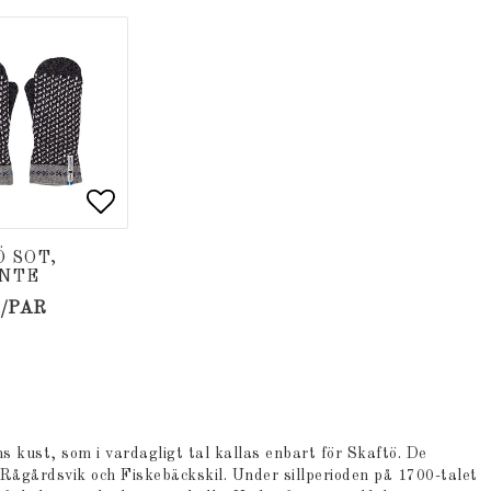
 favoritlistan
 favoritlistan
Lägg till i favoritlistan
Lägg till i favoritlistan
 SOT,
NTE
K/PAR
 kust, som i vardagligt tal kallas enbart för Skaftö. De
ågårdsvik och Fiskebäckskil. Under sillperioden på 1700-talet