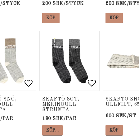
K/STYCK
200 SEK/STYCK
200 SEK/ST
KÖP
KÖP
 favoritlistan
 favoritlistan
Lägg till i favoritlistan
Lägg till i favoritlistan
Lägg till i fa
Lägg till i fa
 SNÖ,
SKAFTÖ SOT,
SKAFTÖ SN
OULL
MERINOULL
ULLFILT, 6
PA
STRUMPA
600 SEK/ST
K/PAR
190 SEK/PAR
KÖP…
KÖP