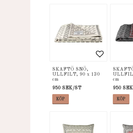
Lägg till i
Lägg till i
SKAFTÖ SNÖ,
SKAFTÖ
ULLFILT, 90 x 130
ULLFILT
cm
cm
950 SEK/ST
950 SE
KÖP
KÖP