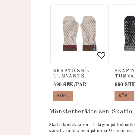
Lägg till i
Lägg till i
SKAFTÖ SNÖ,
SKAFTÖ
TUMVANTE
TUMVA
690 SEK/PAR
690 SE
KÖP…
KÖP…
Mönsterberättelsen Skaftö
Skaftölandet är en ö belägen på Bohusläns
största samhällena på ön är Grundsund, R