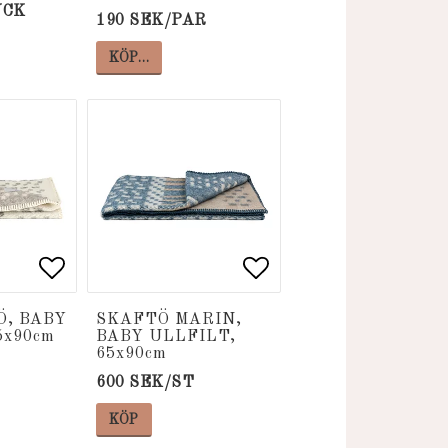
YCK
190 SEK/PAR
KÖP…
voritlistan
voritlistan
Lägg till i favoritlistan
Lägg till i favoritlistan
Lägg till i favori
Lägg till i favori
Ö, BABY
SKAFTÖ MARIN,
5x90cm
BABY ULLFILT,
65x90cm
600 SEK/ST
KÖP