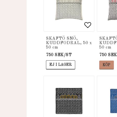
Lägg till i
Lägg till i
SKAFTÖ SNÖ,
SKAFTÖ
KUDDFODRAL, 50 x
KUDDFO
50 cm
50 cm
750 SEK/ST
750 SE
EJ I LAGER
KÖP