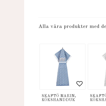
Alla våra produkter med d
Lägg till i
Lägg till i
SKAFTÖ MARIN,
SKAFTÖ
KÖKSHANDDUK
KÖKSH