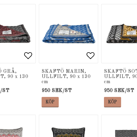
 favoritlistan
 favoritlistan
Lägg till i favoritlistan
Lägg till i favoritlistan
Lägg till i fa
Lägg till i fa
 GRÅ,
SKAFTÖ MARIN,
SKAFTÖ SO
, 90 x 130
ULLFILT, 90 x 130
ULLFILT, 90
cm
cm
K/ST
950 SEK/ST
950 SEK/ST
KÖP
KÖP