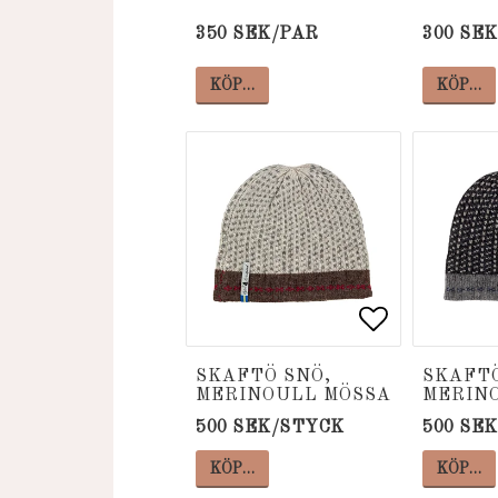
350 SEK/PAR
300 SE
KÖP…
KÖP…
Lägg till i
Lägg till i
SKAFTÖ SNÖ,
SKAFTÖ
MERINOULL MÖSSA
MERIN
500 SEK/STYCK
500 SE
KÖP…
KÖP…