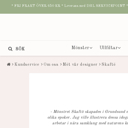
* FRI FRAKT ÖVER 650 KR * Leverans med DHL SERVICEPOINT * B
Mönster
Ullfiltar
SÖK
Kundservice
Om oss
Möt vår designer
Skaftö
- Mönstret Skaftö skapades i Grundsund e
olika epoker. Jag ville illustrera dessa ido
arbetar i nära samklang med naturens kraf