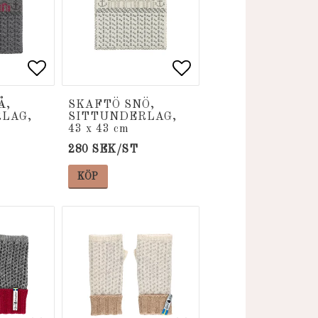
voritlistan
voritlistan
Lägg till i favoritlistan
Lägg till i favoritlistan
Lägg till i favori
Lägg till i favori
Å,
SKAFTÖ SNÖ,
LAG,
SITTUNDERLAG,
43 x 43 cm
280 SEK/ST
KÖP