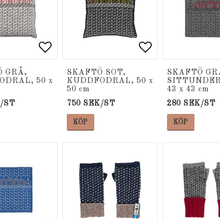
 favoritlistan
 favoritlistan
Lägg till i favoritlistan
Lägg till i favoritlistan
Lägg till i fa
Lägg till i fa
 GRÅ,
SKAFTÖ SOT,
SKAFTÖ GR
DRAL, 50 x
KUDDFODRAL, 50 x
SITTUNDER
50 cm
43 x 43 cm
K/ST
750 SEK/ST
280 SEK/ST
KÖP
KÖP