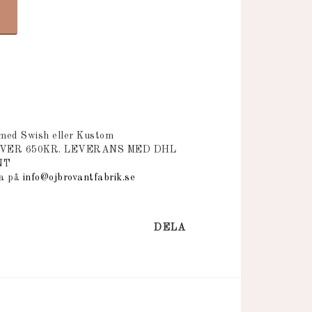
 med Swish eller Kustom
ÖVER 650KR. LEVERANS MED DHL
NT
na på
info@ojbrovantfabrik.se
DELA