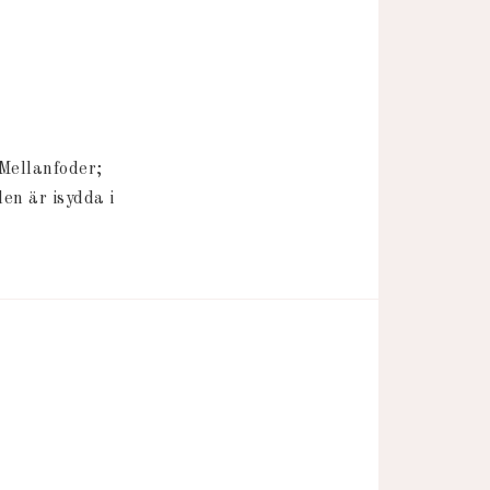
ellanfoder; 
 är isydda i 