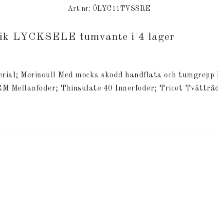
Art.nr: ÖLYC11TVSSRE
rik LYCKSELE tumvante i 4 lager
rial; Merinoull Med mocka skodd handflata och tumgrepp M
llanfoder; Thinsulate 40 Innerfoder; Tricot Tvättråden