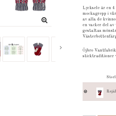
Lägg till i
Lycksele är en 4
mockagrepp i vå
av alla de kvinno
en vacker del av
gestaltas mönstre
Västerbottenfär
Öjbro Vantfabrik
sticktraditioner 
Stor
Rejä