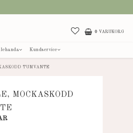
0
VARUKORG
llehanda
Kundservice
CKASKODD TUMVANTE
LE, MOCKASKODD
TE
AR