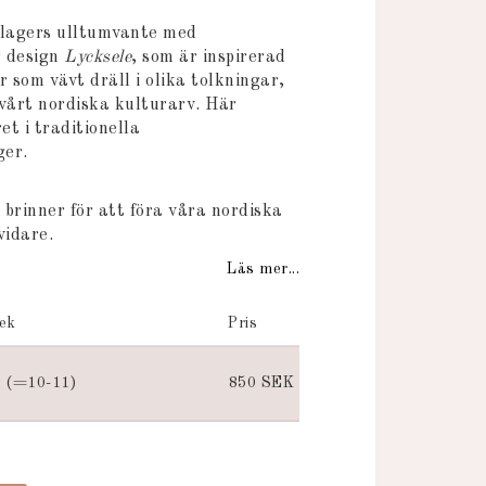
 favoritlistan
 lagers ulltumvante med
r design
Lycksele
, som är inspirerad
r som vävt dräll i olika tolkningar,
 vårt nordiska kulturarv. Här
t i traditionella
ger.
 brinner för att föra våra nordiska
vidare.
Läs mer...
lek
Pris
l (=10-11)
850 SEK