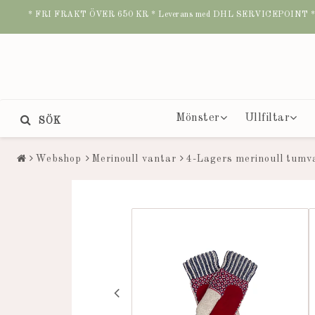
* FRI FRAKT ÖVER 650 KR * Leverans med DHL SERVICEPOINT * B
Mönster
Ullfiltar
SÖK
Webshop
Merinoull vantar
4-Lagers merinoull tumv