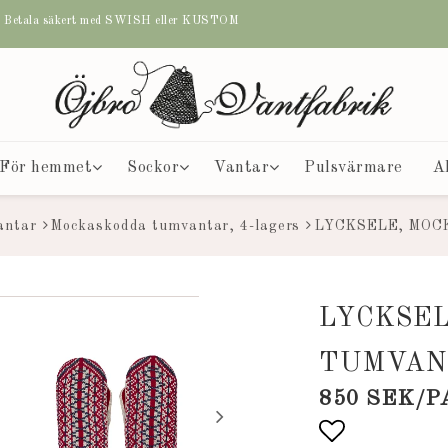
etala säkert med SWISH eller KUSTOM
För hemmet
Sockor
Vantar
Pulsvärmare
A
antar
Mockaskodda tumvantar, 4-lagers
LYCKSELE, MO
LYCKSE
TUMVAN
850 SEK/P