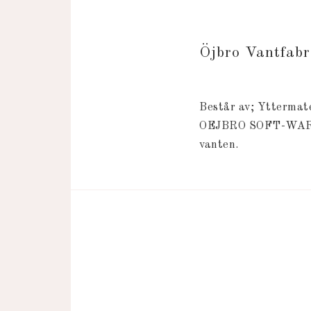
Öjbro Vantfab
Består av; Yttermate
OEJBRO SOFT-WARM Me
vanten.