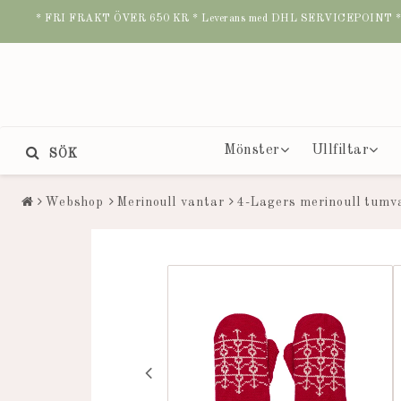
* FRI FRAKT ÖVER 650 KR * Leverans med DHL SERVICEPOINT * B
Mönster
Ullfiltar
SÖK
Webshop
Merinoull vantar
4-Lagers merinoull tumv