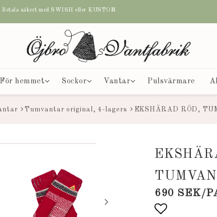
etala säkert med SWISH eller KUSTOM
För hemmet
Sockor
Vantar
Pulsvärmare
A
antar
Tumvantar original, 4-lagers
EKSHÄRAD RÖD, TU
EKSHÄR
TUMVAN
690 SEK/P