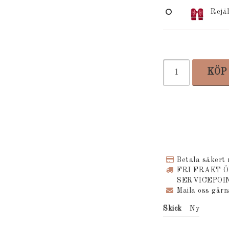
Rejä
KÖP
Betala säkert
FRI FRAKT 
SERVICEPOI
Maila oss gär
Skick
Ny