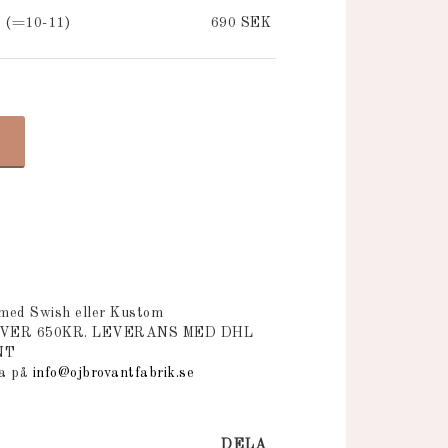
l (=10-11)
690 SEK
 med Swish eller Kustom
ÖVER 650KR. LEVERANS MED DHL
NT
na på
info@ojbrovantfabrik.se
DELA