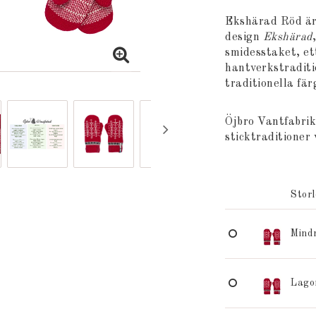
Lägg till i
Ekshärad Röd är 
design
Ekshärad
smidesstaket, et
hantverkstraditi
traditionella fär
Öjbro Vantfabrik
sticktraditioner 
Stor
Mind
Lago