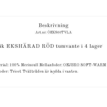
Beskrivning
Art.nr: ÖEKS60TVLA
rik EKSHÄRAD RÖD tumvante i 4 lager
erial: 100% Merinoull Mellanfoder: OEJBRO SOFT-WARM M
oder: Tricot Tvättråden är isydda i vanten.