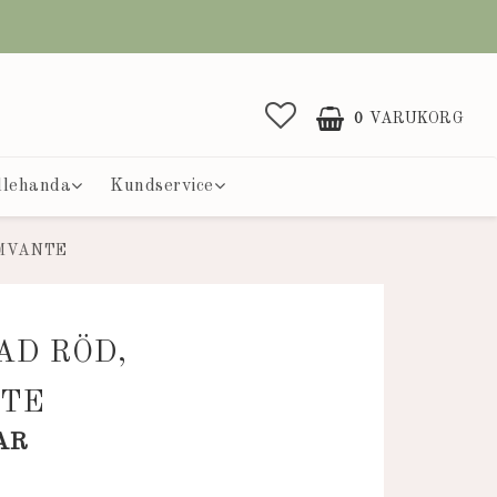
0
VARUKORG
llehanda
Kundservice
MVANTE
AD RÖD,
TE
AR