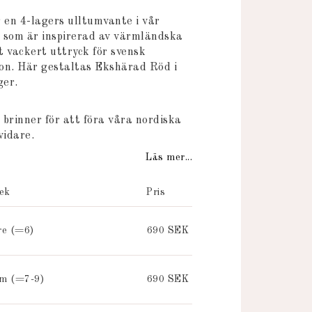
 favoritlistan
en 4-lagers ulltumvante i vår
, som är inspirerad av värmländska
t vackert uttryck för svensk
on. Här gestaltas Ekshärad Röd i
ger.
 brinner för att föra våra nordiska
vidare.
Läs mer...
lek
Pris
re (=6)
690 SEK
m (=7-9)
690 SEK