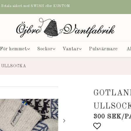
etala säkert med SWISH eller KUSTOM
För hemmet
Sockor
Vantar
Pulsvärmare
A
 ULLSOCKA
GOTLAN
ULLSOC
300 SEK/P