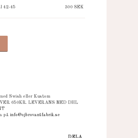
l 42-45
300 SEK
 med Swish eller Kustom
ÖVER 650KR. LEVERANS MED DHL
NT
na på
info@ojbrovantfabrik.se
DELA