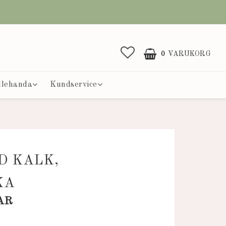
0
VARUKORG
llehanda
Kundservice
D KALK,
KA
AR