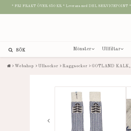
* FRI FRAKT ÖVER 650 KR * Leverans med DHL SERVICEPOINT * B
Mönster
Ullfiltar
SÖK
Webshop
Ullsockor
Raggsockor
GOTLAND KALK,