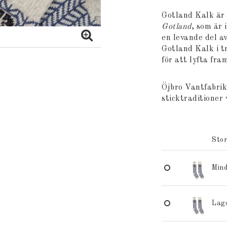
Lägg till i
Gotland Kalk är e
Gotland
, som är 
en levande del a
Gotland Kalk i t
för att lyfta fra
Öjbro Vantfabrik
sticktraditioner 
Stor
Mind
Lag