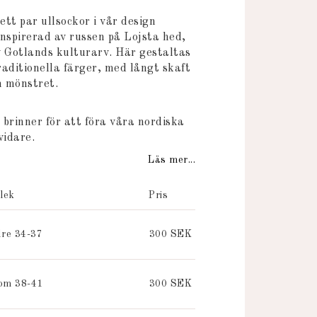
 favoritlistan
tt par ullsockor i vår design
inspirerad av russen på Lojsta hed,
v Gotlands kulturarv. Här gestaltas
raditionella färger, med långt skaft
m mönstret.
 brinner för att föra våra nordiska
vidare.
Läs mer...
lek
Pris
re 34-37
300 SEK
om 38-41
300 SEK