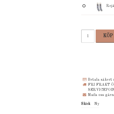
Rejä
KÖP
Betala säkert
FRI FRAKT 
SERVICEPOI
Maila oss gär
Skick
Ny